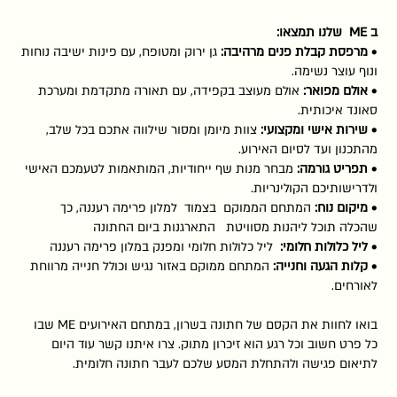
ב ME שלנו תמצאו:
•
מרפסת קבלת פנים מרהיבה:
גן ירוק ומטופח, עם פינות ישיבה נוחות
ונוף עוצר נשימה.
•
אולם מפואר:
אולם מעוצב בקפידה, עם תאורה מתקדמת ומערכת
סאונד איכותית.
•
שירות אישי ומקצועי:
צוות מיומן ומסור שילווה אתכם בכל שלב,
מהתכנון ועד לסיום האירוע.
•
תפריט גורמה:
מבחר מנות שף ייחודיות, המותאמות לטעמכם האישי
ולדרישותיכם הקולינריות.
•
מיקום נוח:
המתחם הממוקם בצמוד למלון פרימה רעננה, כך
שהכלה תוכל ליהנות מסוויטת התארגנות ביום החתונה
•
ליל כלולות חלומי:
ליל כלולות חלומי ומפנק במלון פרימה רעננה
•
קלות הגעה וחנייה:
המתחם ממוקם באזור נגיש וכולל חנייה מרווחת
לאורחים.
בואו לחוות את הקסם של חתונה בשרון, במתחם האירועים ME שבו
כל פרט חשוב וכל רגע הוא זיכרון מתוק. צרו איתנו קשר עוד היום
לתיאום פגישה ולהתחלת המסע שלכם לעבר חתונה חלומית.