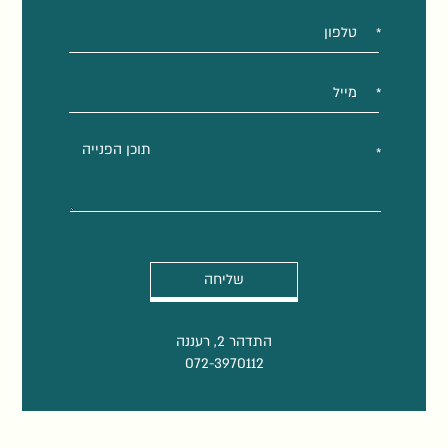
את
טופס
-
השאירו
פרטים
ונחזור
בהקדם
התדהר 2, רעננה
072-3970112