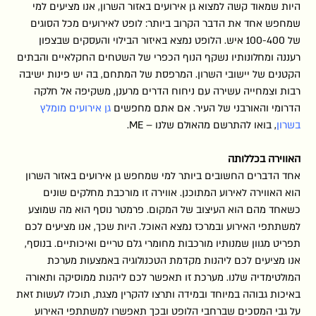
היות שמאוד קשה למצוא גן אירועים באזור השרון, אנו מציעים למי
שמחפש אחד את הדבר הקרוב ביותר: לופט לאירועים מכל הסוגים
של 100-400 איש. הלופט נמצא באיזור הבילוי והעסקים שבצפון
רעננה ומחלונותיו נשקף הנוף הכפרי של השטחים החקלאיים והבתים
הקטנים של יישובי השרון. המרפסת של המתחם, בה יש פינות ישיבה
רבות וצמחייה עשירה עם ניחוח הדרים מרענן, משקיפה אל חלקה
הדרומי והאורבני של העיר. אם אתם מחפשים
גן אירועים מומלץ
בשרון
, בואו להתרשם מהאולם שלנו – ME.
האווירה בכללותה
אחד הדברים החשובים ביותר למי שמחפש גן אירועים באזור השרון
הוא האווירה לאירוע המתוכנן. אווירה זו מורכבת מחלקים שונים
כשאחד מהם הוא העיצוב של המקום. פרמטר נוסף הוא מה שמוצע
למשתתפי האירוע ובמרכז נמצא האוכל. היות שכך, אנו מציעים לכם
תפריט מגוון שמנותיו מורכבות מחומרי גלם טריים ואיכותיים. בנוסף,
אנו מציעים לכם ליהנות מקדמת הטכנולוגיה באמצעות מערכת
המולטימדיה שלנו. מערכת זו תאפשר לכם ליהנות ממוסיקה ותאורה
באיכות גבוהה במיוחד ובמידה ותרצו להקרין מצגת, תוכלו לעשות זאת
על גבי המסכים שברחבי הלופט ובכך תאפשרו למשתתפי האירוע