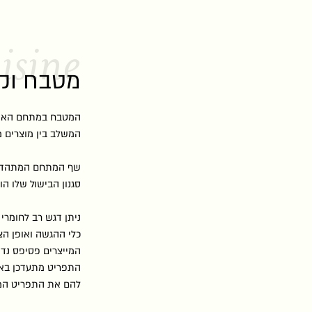
isine
מטבח וקו
המטבח במתחם האירועים ME Events מבוסס על עיקרון ה
המשלב בין מוצרים מ
שף המתחם המתהדר בר
סגנון הבישול שלו ה
ניתן דגש רב לחומרי
כלי ההגשה ואופן הצ
המייצרים פסיפס נדי
התפריט מתעדכן באופ
להם את התפריט המו