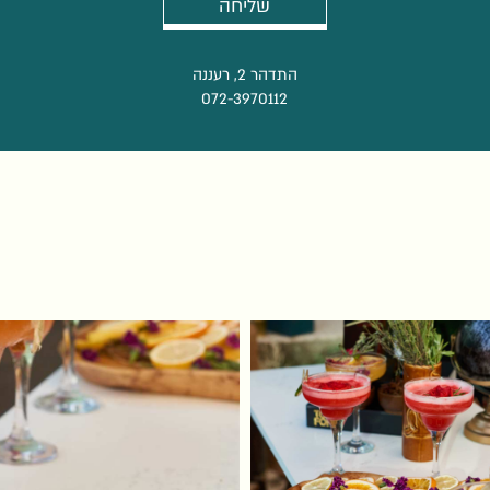
התדהר 2, רעננה
072-3970112