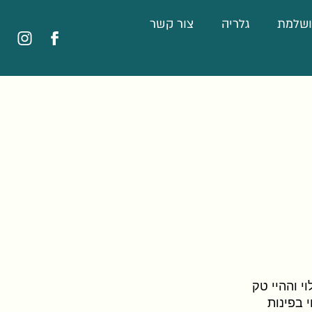
ושלמת
גלריה
צור קשר
לעמוד
פרימה
הפייסבוק
באינסטגרם
של
פרימה
 באזור הבילוי וההיי טק
 בפינות